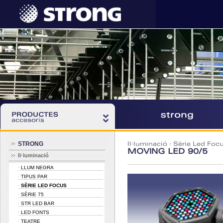
STRONG
Il·luminació
·
Sèrie Led Foc
MOVING LED 90/5
Il·luminació
LLUM NEGRA
·
TIPUS PAR
·
SÈRIE LED FOCUS
·
SÈRIE 75
·
STR LED BAR
·
LED FONTS
·
TEATRE
·