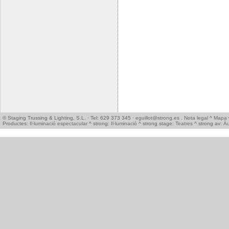
© Staging Trussing & Lighting, S.L. · Tel: 629 373 345 ·
eguillot@strong.es
.
Nota legal
^
Mapa 
Productes:
Il·luminació espectacular
^ strong:
Il·luminació
^ strong stage:
Teatres
^ strong av:
Àu