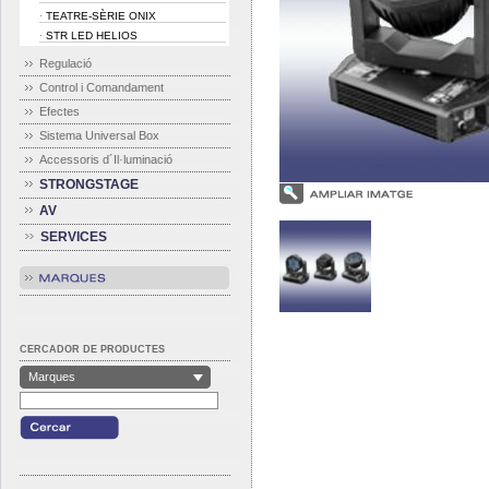
TEATRE-SÈRIE ONIX
·
STR LED HELIOS
·
Regulació
Control i Comandament
Efectes
Sistema Universal Box
Accessoris d´Il·luminació
STRONGSTAGE
AV
SERVICES
CERCADOR DE PRODUCTES
Marques