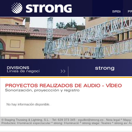
PROYECTOS REALIZADOS DE AUDIO - VÍDEO
Sonorización, proyeccción y registro
No hay información disponible.
© Staging Trussing & Lighting, S.L. · Tel: 629 373 345 ·
eguillot@strong.es
.
Nota legal
^
Mapa 
Productes:
Il·luminació espectacular
^ strong:
Il·luminació
^ strong stage:
Teatres
^ strong av:
Àu