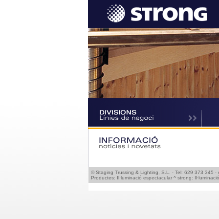
© Staging Trussing & Lighting, S.L. · Tel: 629 373 345 ·
Productes:
Il·luminació espectacular
^ strong:
Il·luminaci