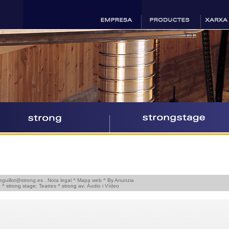
eguillot@strong.es
.
Nota legal
^
Mapa web
^ By
Anunzia
ó
^ strong stage:
Teatres
^ strong av:
Àudio i Vídeo