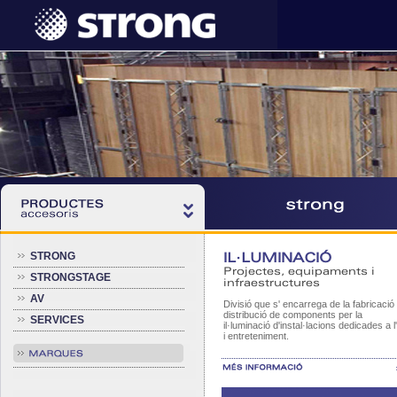
STRONG
IL·LUMINACIÓ
Projectes, equipaments i
STRONGSTAGE
infraestructures
AV
Divisió que s' encarrega de la fabricació 
distribució de components per la
SERVICES
il·luminació d'instal·lacions dedicades a l
i entreteniment.