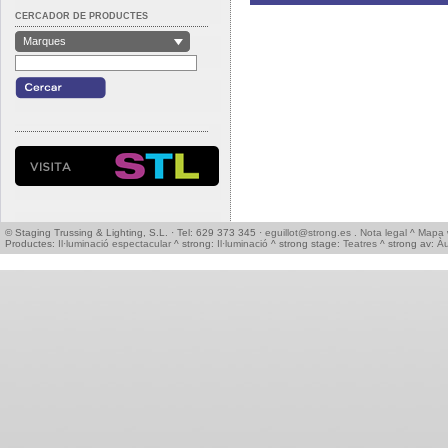
CERCADOR DE PRODUCTES
Marques
© Staging Trussing & Lighting, S.L. · Tel: 629 373 345 ·
eguillot@strong.es
.
Nota legal
^
Mapa 
Productes:
Il·luminació espectacular
^ strong:
Il·luminació
^ strong stage:
Teatres
^ strong av:
Àu