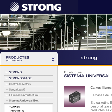
STRONG
Productes
SISTEMA UNIVERSAL 
STRONGSTAGE
Control de Motors
Caixes lliures
Senyalització
Carcassa de la
Il·luminació Arquitectural
Sistema Universal Box
Els caixetins l
personalitzar s
CAIXES
·
productes és c
FRONTALS
·