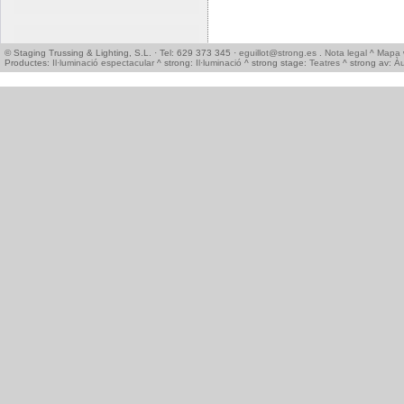
© Staging Trussing & Lighting, S.L. · Tel: 629 373 345 ·
eguillot@strong.es
.
Nota legal
^
Mapa 
Productes:
Il·luminació espectacular
^ strong:
Il·luminació
^ strong stage:
Teatres
^ strong av:
Àu