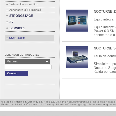
Sistema Universal Box
Accessoris d´Il·luminació
NOCTURNE 1
STRONGSTAGE
Equip integrat
AV
Equip integrat
SERVICES
Power 6-3 SK, 
connectar-lo a 
NOCTURNE S
CERCADOR DE PRODUCTES
Taula de contr
Marques
Simplicitat i 
Nocturne Stage
ràpida per exec
© Staging Trussing & Lighting, S.L. · Tel: 629 373 345 ·
eguillot@strong.es
.
Nota legal
^
Mapa 
Productes:
Il·luminació espectacular
^ strong:
Il·luminació
^ strong stage:
Teatres
^ strong av:
Àu