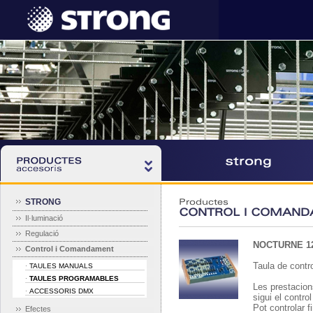
STRONG
Productes
CONTROL I COMAND
Il·luminació
Regulació
NOCTURNE 12
Control i Comandament
Taula de contro
TAULES MANUALS
·
TAULES PROGRAMABLES
·
Les prestacions
ACCESSORIS DMX
·
sigui el contro
Pot controlar f
Efectes