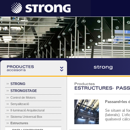
STRONG
Productes
ESTRUCTURES· PASS
STRONGSTAGE
Control de Motors
Passarel•les 
Senyalització
Se situen al fo
Il·luminació Arquitectural
(laterals). L’o
Sistema Universal Box
qualsevol càlcul
Estructures