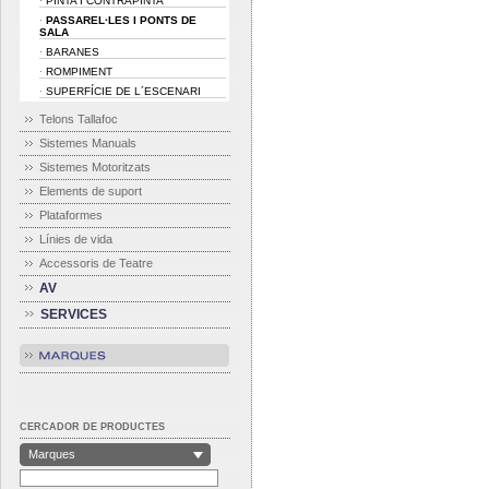
PINTA I CONTRAPINTA
·
PASSAREL·LES I PONTS DE
·
SALA
BARANES
·
ROMPIMENT
·
SUPERFÍCIE DE L´ESCENARI
·
Telons Tallafoc
Sistemes Manuals
Sistemes Motoritzats
Elements de suport
Plataformes
Línies de vida
Accessoris de Teatre
AV
SERVICES
CERCADOR DE PRODUCTES
Marques