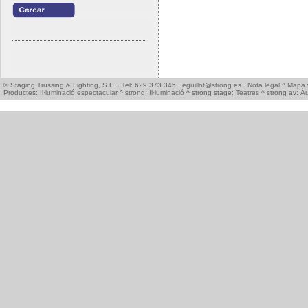
© Staging Trussing & Lighting, S.L. · Tel: 629 373 345 ·
eguillot@strong.es
.
Nota legal
^
Mapa 
Productes:
Il·luminació espectacular
^ strong:
Il·luminació
^ strong stage:
Teatres
^ strong av:
Àu