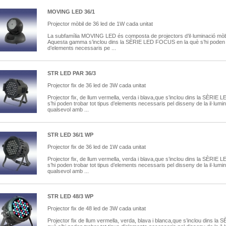
MOVING LED 36/1
Projector mòbil de 36 led de 1W cada unitat
La subfamília MOVING LED és composta de projectors d’il·luminació mòbil
Aquesta gamma s’inclou dins la SÈRIE LED FOCUS en la què s’hi poden t
d’elements necessaris pe ...
STR LED PAR 36/3
Projector fix de 36 led de 3W cada unitat
Projector fix, de llum vermella, verda i blava,que s’inclou dins la SÈRI
s’hi poden trobar tot tipus d’elements necessaris pel disseny de la il·lum
qualsevol amb ...
STR LED 36/1 WP
Projector fix de 36 led de 1W cada unitat
Projector fix, de llum vermella, verda i blava,que s’inclou dins la SÈRI
s’hi poden trobar tot tipus d’elements necessaris pel disseny de la il·lum
qualsevol amb ...
STR LED 48/3 WP
Projector fix de 48 led de 3W cada unitat
Projector fix de llum vermella, verda, blava i blanca,que s’inclou dins 