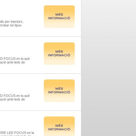
s per interiors.
robar tot tipus
E LED FOCUS en la què
inació amb leds de
E LED FOCUS en la què
inació amb leds de
la SÈRIE LED FOCUS en la