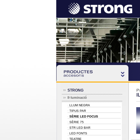
STRONG
P
I
Il·luminació
LLUM NEGRA
·
TIPUS PAR
·
SÈRIE LED FOCUS
·
SÈRIE 75
·
STR LED BAR
·
LED FONTS
·
TEATRE
·