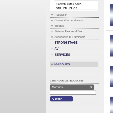
TEATRE-SÈRIE ONIX
·
STR LED HELIOS
·
Regulació
Control i Comandament
Efectes
Sistema Universal Box
Accessoris d´Il·luminació
STRONGSTAGE
AV
SERVICES
CERCADOR DE PRODUCTES
Marques