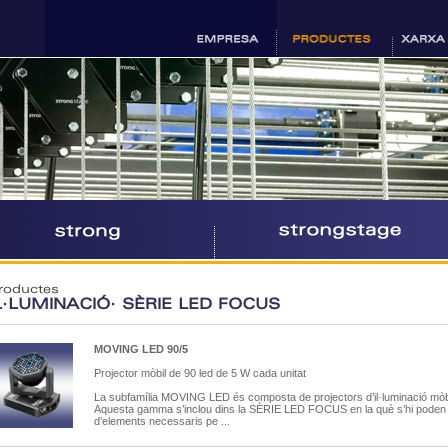
roductes
L·LUMINACIÓ· SÈRIE LED FOCUS
MOVING LED 90/5
Projector mòbil de 90 led de 5 W cada unitat
La subfamília MOVING LED és composta de projectors d’il·luminació mòbil
Aquesta gamma s’inclou dins la SÈRIE LED FOCUS en la què s’hi poden t
d’elements necessaris pe ...