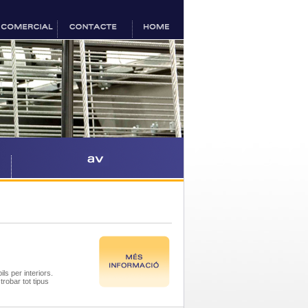
s per interiors.
robar tot tipus