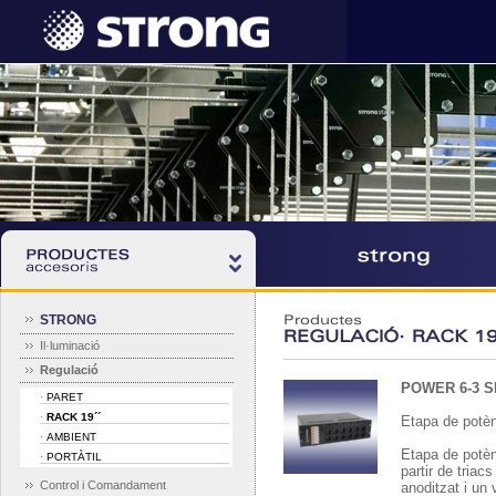
STRONG
Productes
REGULACIÓ· RACK 19´
Il·luminació
Regulació
POWER 6-3 S
PARET
·
RACK 19´´
·
Etapa de potèn
AMBIENT
·
Etapa de potèn
PORTÀTIL
·
partir de triac
Control i Comandament
anoditzat i un 