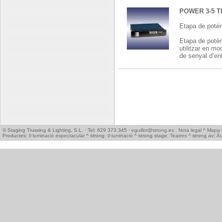
POWER 3-5 T
Etapa de potèn
Etapa de potèn
utilitzar en mo
de senyal d’ent
© Staging Trussing & Lighting, S.L. · Tel: 629 373 345 ·
eguillot@strong.es
.
Nota legal
^
Mapa 
Productes:
Il·luminació espectacular
^ strong:
Il·luminació
^ strong stage:
Teatres
^ strong av:
Àu