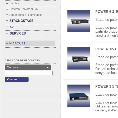
Efectes
Sistema Universal Box
POWER 6-3 -
Accessoris d´Il·luminació
Etapa de potèn
STRONGSTAGE
AV
Etapa de potèn
partir de triac
SERVICES
anoditzat i un 
POWER 12-3 
Etapa de potè
CERCADOR DE PRODUCTES
Etapa de potèn
Marques
l’usuari trebal
senyal de bus 
POWER 3-5 TI
Etapa de potèn
Etapa de potèn
utilitzar en mo
de senyal d’ent